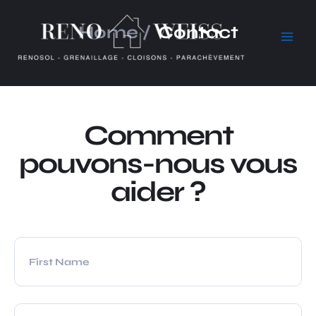
Aller
Main
au
Home /
Contact
Men
contenu
Comment
pouvons-nous vous
aider ?